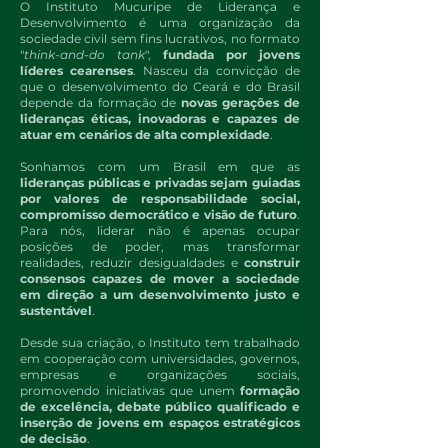
O Instituto Mucuripe de Liderança e
Desenvolvimento é uma organização da
sociedade civil sem fins lucrativos, no formato
"
think-and-do tank
",
fundada por jovens
líderes cearenses
. Nasceu da convicção de
que o desenvolvimento do Ceará e do Brasil
depende da formação de
novas gerações de
lideranças éticas, inovadoras e capazes de
atuar em cenários de alta complexidade
.
Sonhamos com um Brasil em que as
lideranças públicas e privadas sejam guiadas
por valores de responsabilidade social,
compromisso democrático e visão de futuro
.
Para nós, liderar não é apenas ocupar
posições de poder, mas transformar
realidades, reduzir desigualdades e
construir
consensos capazes de mover a sociedade
em direção a um desenvolvimento justo e
sustentável
.
Desde sua criação, o Instituto tem trabalhado
em cooperação com universidades, governos,
empresas e organizações sociais,
promovendo iniciativas que unem
formação
de excelência, debate público qualificado e
inserção de jovens em espaços estratégicos
de decisão
.