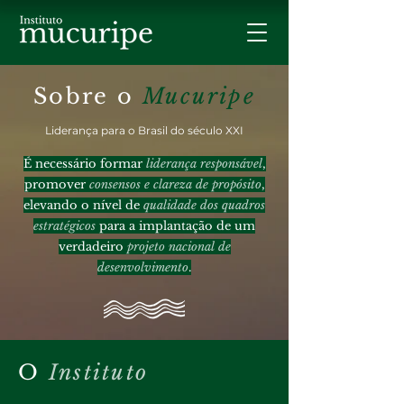
Sobre o
Mucuripe
Liderança para o Brasil do século XXI
​É necessário formar
liderança responsável
,
promover
consensos e clareza de propósito
,
elevando o nível de
qualidade dos quadros
estratégicos
para a implantação de um
verdadeiro
projeto nacional de
desenvolvimento
.
O
Instituto