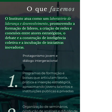
O que
fazemos
​O Instituto atua como um
laboratório de
liderança e desenvolvimento
, promovendo a
formação de líderes, a criação de redes e
conexões entre atores estratégicos, o
debate e a construção de inteligência
coletiva e a incubação de iniciativas
inovadoras.
Protagonismo jovem e
diálogo intergeracional
Programas de formação e
1.
bolsas que articulam teoria,
prática e inserção estratégica,
aproximando jovens talentos e
instituições públicas e privadas
Organização de seminários,
produção de análises e difusão de