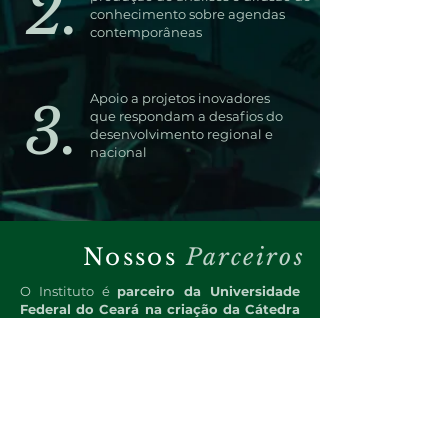
2.
conhecimento sobre agendas
contemporâneas
Apoio a projetos inovadores
3.
que respondam a desafios do
desenvolvimento regional e
nacional
Nossos
Parceiros
O Instituto é
parceiro da Universidade
Federal do Ceará na criação da Cátedra
Reitor Antônio Martins Filho: Liderança
para o Desenvolvimento Nacional e do
Ceará, e proponente da Bolsa Reitoral
de Liderança
, primeiro programa de
bolsas de liderança universitária no
estado.