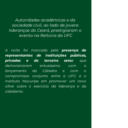
Autoridades acadêmicas e da 
sociedade civil, ao lado de jovens 
lideranças do Ceará, prestigiaram o 
evento na Reitoria da UFC
A noite foi marcada pela 
presença de 
representantes de instituições públicas, 
privadas e do terceiro setor
, que 
demonstraram entusiasmo com o 
lançamento da Cátedra e com o 
compromisso conjunto entre a UFC e o 
Instituto Mucuripe em promover um novo 
olhar sobre o exercício da liderança e da 
cidadania.