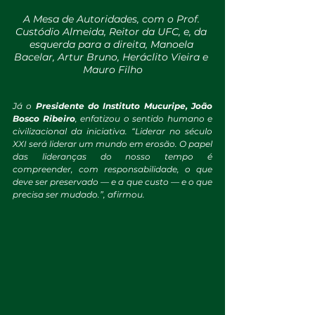
A Mesa de Autoridades, com o Prof. 
Custódio Almeida, Reitor da UFC, e, da 
esquerda para a direita, Manoela 
Bacelar, Artur Bruno, Heráclito Vieira e 
Mauro Filho
Já o 
Presidente do Instituto Mucuripe, João 
Bosco Ribeiro
, enfatizou o sentido humano e 
civilizacional da iniciativa. “Liderar no século 
XXI será liderar um mundo em erosão. O papel 
das lideranças do nosso tempo é 
compreender, com responsabilidade, o que 
deve ser preservado — e a que custo — e o que 
precisa ser mudado.”, afirmou.