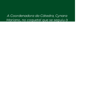
A Coordenadora da Cátedra, Cynara 
Mariano, no coquetel que se seguiu à 
cerimônia
Com a criação da Cátedra Reitor Antônio 
Martins Filho, 
UFC e Instituto Mucuripe 
reafirmam sua parceria em favor da 
educação, da ética pública e da formação de 
lideranças transformadoras
, fortalecendo o 
diálogo entre universidade, sociedade civil e 
Estado.
As fotos do evento podem ser acessadas no 
link: 
https://drive.google.com/drive/folders/17y82P0
uM6OCYpPTW-FMOkhGM2mNZKOCf?
usp=sharing
Comunicação: 
Arielle Silva/ A.R.I 
Lab 