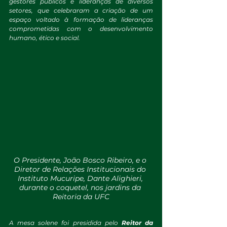
gestores públicos e lideranças de diversos 
setores, que celebraram a criação de um 
espaço voltado à formação de lideranças 
comprometidas com o desenvolvimento 
humano, ético e social.
O Presidente, João Bosco Ribeiro, e o 
Diretor de Relações Institucionais do 
Instituto Mucuripe, Dante Alighieri, 
durante o coquetel, nos jardins da 
Reitoria da UFC
A mesa solene foi presidida pelo 
Reitor da 