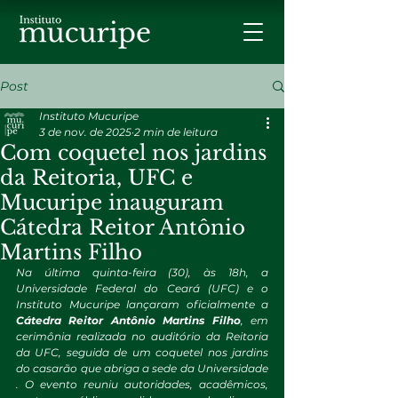
Post
Instituto Mucuripe
3 de nov. de 2025
2 min de leitura
Com coquetel nos jardins
da Reitoria, UFC e
Mucuripe inauguram
Cátedra Reitor Antônio
Martins Filho
Na última quinta-feira (30), às 18h, a 
Universidade Federal do Ceará (UFC) e o 
Instituto Mucuripe lançaram oficialmente a 
Cátedra Reitor Antônio Martins Filho
, em 
cerimônia realizada no auditório da Reitoria 
da UFC, seguida de um coquetel nos jardins 
do casarão que abriga a sede da Universidade 
. O evento reuniu autoridades, acadêmicos, 