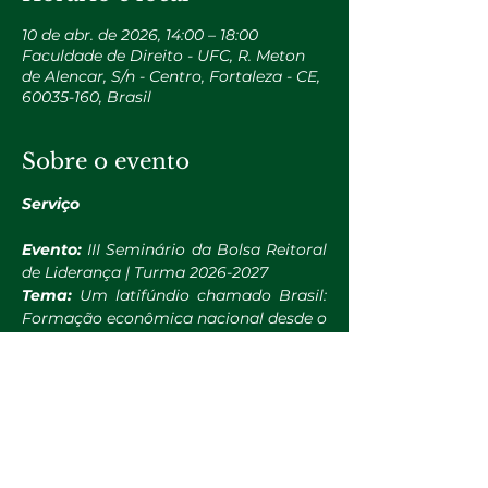
10 de abr. de 2026, 14:00 – 18:00
Faculdade de Direito - UFC, R. Meton
de Alencar, S/n - Centro, Fortaleza - CE,
60035-160, Brasil
Sobre o evento
Serviço
Evento:
 III Seminário da Bolsa Reitoral 
de Liderança | Turma 2026-2027
Tema:
 Um latifúndio chamado Brasil: 
Formação econômica nacional desde o 
Brasil Colônia
Convidado Especial:
 Prof. Dr. Fabio 
Sobral
Data:
 10 de abril de 2026 (Sexta-feira)
Horário:
 14h às 17h