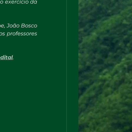
 exercício da 
e, João Bosco 
s professores 
dital
. 