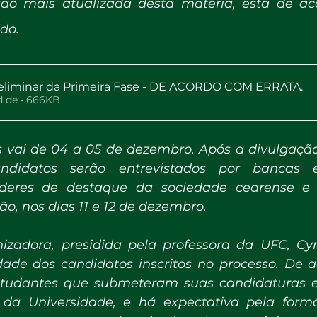
são mais atualizada desta matéria, está de ac
do.
eliminar da Primeira Fase - DE ACORDO COM ERRATA
.
Fazer download de • 666KB
s vai de 04 a 05 de dezembro. Após a divulgação
candidatos serão entrevistados por bancas e
íderes de destaque da sociedade cearense e
o, nos dias 11 e 12 de dezembro.
izadora, presidida pela professora da UFC, Cyn
ade dos candidatos inscritos no processo. De a
estudantes que submeteram suas candidaturas es
 da Universidade, e há expectativa pela for