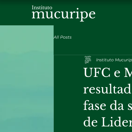
All Posts
Instituto Mucuri
UFC e M
resulta
fase da 
de Lide